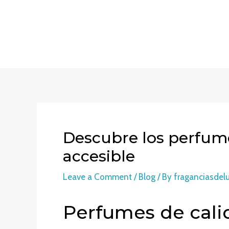
Skip
to
content
Descubre los perfume
accesible
Leave a Comment
/
Blog
/ By
fraganciasdel
Perfumes de calid